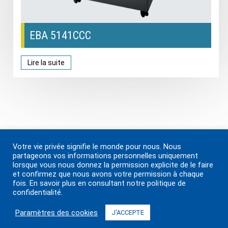
EBA 5141CCC
Lire la suite
Votre vie privée signifie le monde pour nous. Nous
Légal
Sur
Blogues
Solutions
Plan du site
partageons vos informations personnelles uniquement
Prestations de service
lorsque vous nous donnez la permission explicite de le faire
et confirmez que nous avons votre permission à chaque
Nouvelles et événements
S’identifier
fois. En savoir plus en consultant notre politique de
Contactez-nous
confidentialité.
Paramètres des cookies
J'ACCEPTE
2024 Paystation Inc. Tous droits réservés.