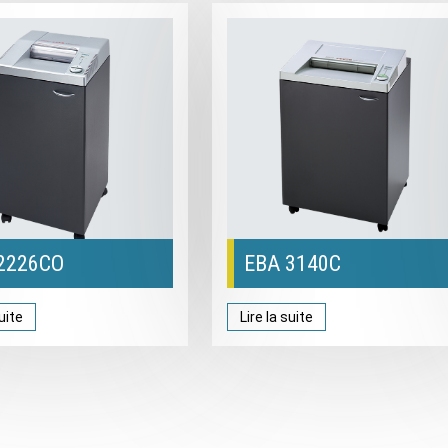
2226CO
EBA 3140C
suite
Lire la suite