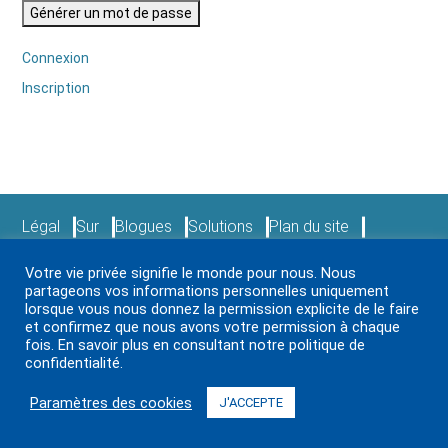
Générer un mot de passe
Connexion
Inscription
Légal
Sur
Blogues
Solutions
Plan du site
Prestations de service
Nouvelles et événements
Votre vie privée signifie le monde pour nous. Nous
S’identifier
Contactez-nous
partageons vos informations personnelles uniquement
lorsque vous nous donnez la permission explicite de le faire
et confirmez que nous avons votre permission à chaque
2024 Paystation Inc. Tous droits réservés.
fois. En savoir plus en consultant notre politique de
confidentialité.
Paramètres des cookies
J'ACCEPTE