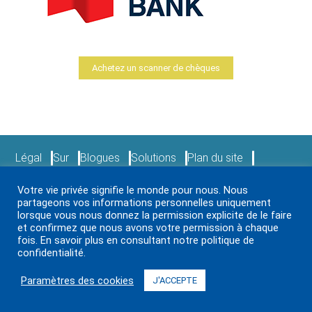
Achetez un scanner de chèques
Légal
Sur
Blogues
Solutions
Plan du site
Prestations de service
Nouvelles et événements
Votre vie privée signifie le monde pour nous. Nous
S’identifier
Contactez-nous
partageons vos informations personnelles uniquement
lorsque vous nous donnez la permission explicite de le faire
et confirmez que nous avons votre permission à chaque
2024 Paystation Inc. Tous droits réservés.
fois. En savoir plus en consultant notre politique de
confidentialité.
Paramètres des cookies
J'ACCEPTE